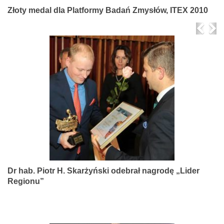
Złoty medal dla Platformy Badań Zmysłów, ITEX 2010
Prev
Ne
Dr hab. Piotr H. Skarżyński odebrał nagrodę „Lider
Regionu”