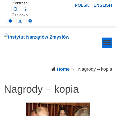
Instytut
Projektowanie,
Kontrast
POLSKI
|
ENGLISH
Default
Night
Narządów
prowadzenie
contrast
contrast
Czcionka
Zmysłów
i
Smaller
Default
Larger
Font
Font
Font
wdrażanie
prac
badawczo-
naukowych
z
zakresu
(c
Home
Nagrody – kopia
profilaktyki,
diagnozy,
Nagrody – kopia
leczenia
i
rehabilitacji
schorzeń