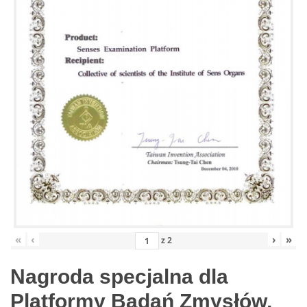
«
‹
›
»
z
2
Nagroda specjalna dla
Platformy Badań Zmysłów,