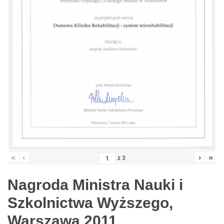
«
‹
›
»
z
3
Nagroda Ministra Nauki i
Szkolnictwa Wyższego,
Warszawa 2011