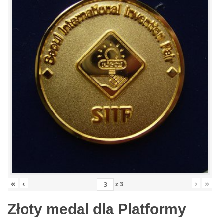
«
‹
›
»
z
3
Złoty medal dla Platformy