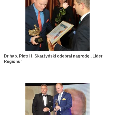
narządów
zmysłów
Dr hab. Piotr H. Skarżyński odebrał nagrodę „Lider
Regionu”