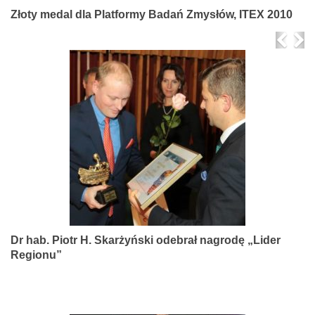
Złoty medal dla Platformy Badań Zmysłów, ITEX 2010
Prev
Ne
Dr hab. Piotr H. Skarżyński odebrał nagrodę „Lider
Regionu”