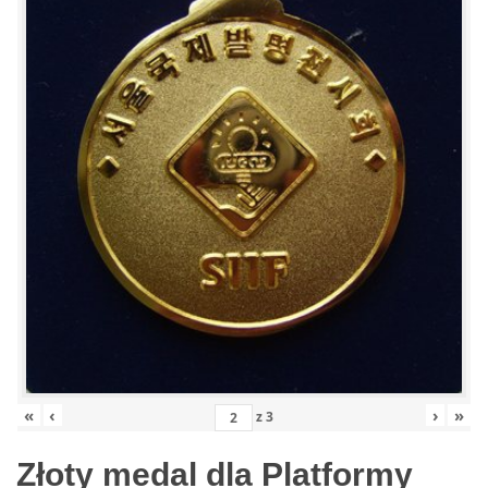
«
‹
›
»
z
3
Złoty medal dla Platformy