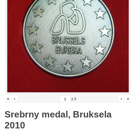
«
‹
›
»
z
3
Srebrny medal, Bruksela
2010