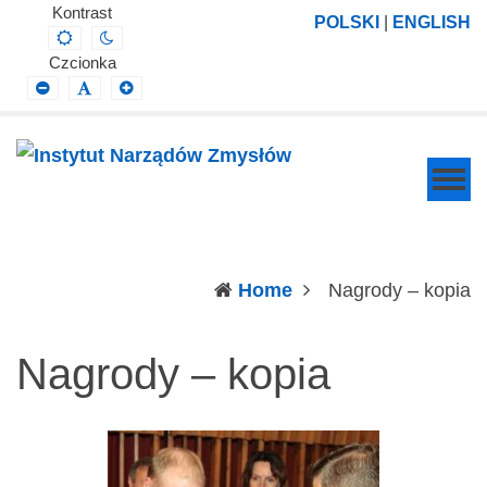
Instytut
Projektowanie,
Kontrast
POLSKI
|
ENGLISH
Default
Night
Narządów
prowadzenie
contrast
contrast
Czcionka
Zmysłów
i
Smaller
Default
Larger
Font
Font
Font
wdrażanie
prac
badawczo-
naukowych
z
zakresu
(c
Home
Nagrody – kopia
profilaktyki,
diagnozy,
Nagrody – kopia
leczenia
i
rehabilitacji
schorzeń