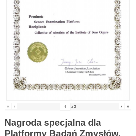
«
‹
›
»
z
2
Nagroda specjalna dla
Platformy Badań Zmysłów,