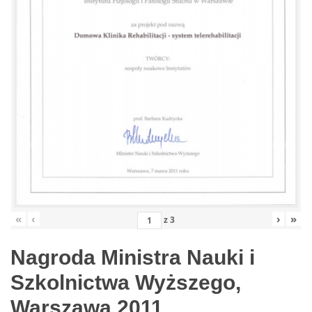
«
‹
›
»
z
3
Nagroda Ministra Nauki i
Szkolnictwa Wyższego,
Warszawa 2011