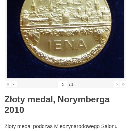
«
‹
›
»
z
3
Złoty medal, Norymberga
2010
Złoty medal podczas Międzynarodowego Salonu