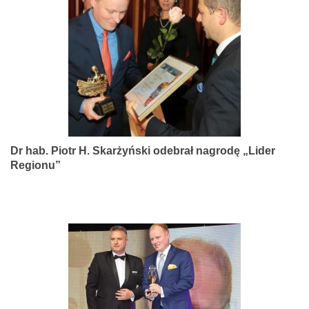
narządów
zmysłów
Dr hab. Piotr H. Skarżyński odebrał nagrodę „Lider
Regionu”