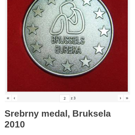
«
‹
›
»
z
3
Srebrny medal, Bruksela
2010