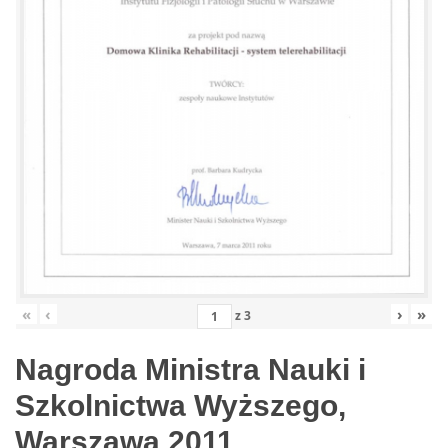
«
‹
›
»
z
3
Nagroda Ministra Nauki i
Szkolnictwa Wyższego,
Warszawa 2011