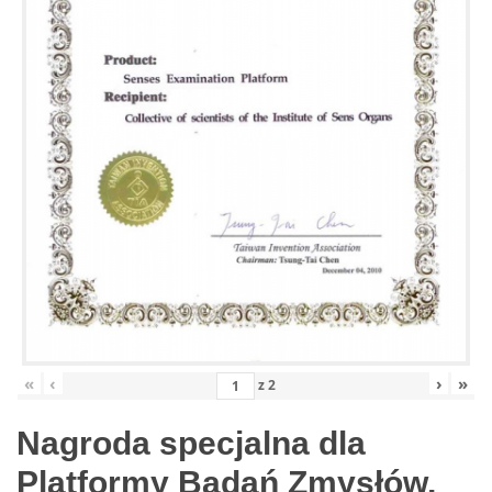
«
‹
›
»
z
2
Nagroda specjalna dla
Platformy Badań Zmysłów,