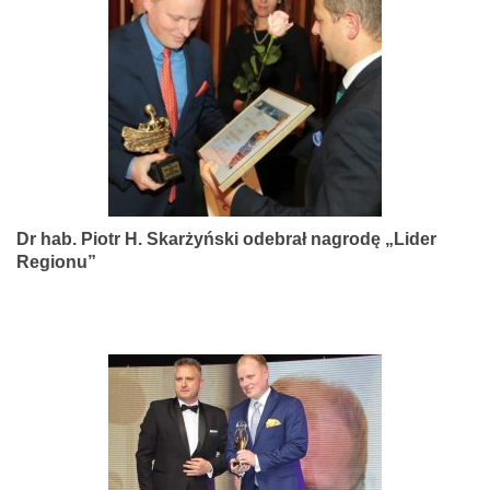
narządów
zmysłów
Dr hab. Piotr H. Skarżyński odebrał nagrodę „Lider
Regionu”