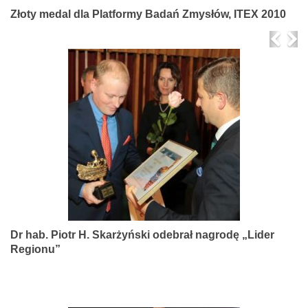
Złoty medal dla Platformy Badań Zmysłów, ITEX 2010
Prev
Ne
Dr hab. Piotr H. Skarżyński odebrał nagrodę „Lider
Regionu”