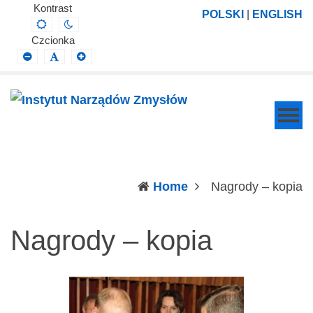
Instytut
Projektowanie,
Kontrast
POLSKI
|
ENGLISH
Default
Night
Narządów
prowadzenie
contrast
contrast
Czcionka
Zmysłów
i
Smaller
Default
Larger
Font
Font
Font
wdrażanie
prac
badawczo-
naukowych
z
zakresu
(c
Home
Nagrody – kopia
profilaktyki,
diagnozy,
Nagrody – kopia
leczenia
i
rehabilitacji
schorzeń