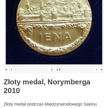
«
‹
›
»
z
3
Złoty medal, Norymberga
2010
Złoty medal podczas Międzynarodowego Salonu