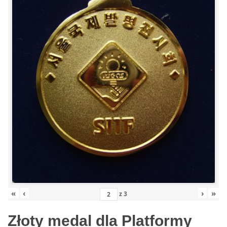
«
‹
›
»
z
3
Złoty medal dla Platformy