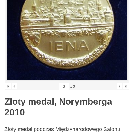
«
‹
›
»
z
3
Złoty medal, Norymberga
2010
Złoty medal podczas Międzynarodowego Salonu