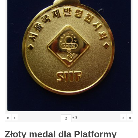
«
‹
›
»
z
3
Złoty medal dla Platformy