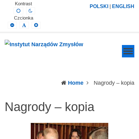
Instytut
Projektowanie,
Kontrast
POLSKI
|
ENGLISH
Default
Night
Narządów
prowadzenie
contrast
contrast
Czcionka
Zmysłów
i
Smaller
Default
Larger
Font
Font
Font
wdrażanie
prac
badawczo-
naukowych
z
zakresu
(c
Home
Nagrody – kopia
profilaktyki,
diagnozy,
Nagrody – kopia
leczenia
i
rehabilitacji
schorzeń