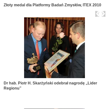
Złoty medal dla Platformy Badań Zmysłów, ITEX 2010
Prev
Ne
Dr hab. Piotr H. Skarżyński odebrał nagrodę „Lider
Regionu”