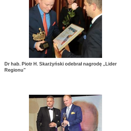
narządów
zmysłów
Dr hab. Piotr H. Skarżyński odebrał nagrodę „Lider
Regionu”