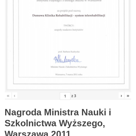
«
‹
›
»
z
3
Nagroda Ministra Nauki i
Szkolnictwa Wyższego,
Warszawa 2011