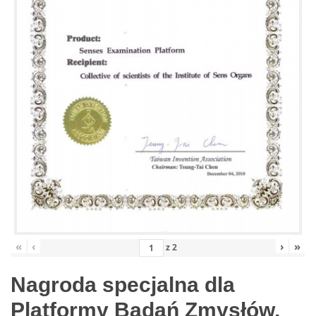
«
‹
›
»
z
2
Nagroda specjalna dla
Platformy Badań Zmysłów,