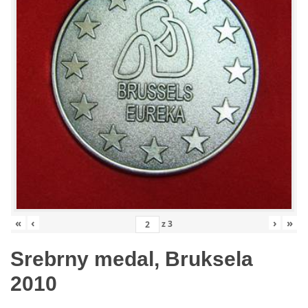
«
‹
›
»
z
3
Srebrny medal, Bruksela
2010