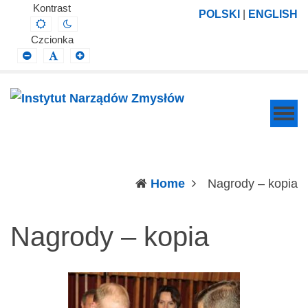
Instytut
Projektowanie,
Kontrast
POLSKI
|
ENGLISH
Default
Night
Narządów
prowadzenie
contrast
contrast
Czcionka
Zmysłów
i
Smaller
Default
Larger
Font
Font
Font
wdrażanie
prac
badawczo-
naukowych
z
zakresu
(c
Home
Nagrody – kopia
profilaktyki,
diagnozy,
Nagrody – kopia
leczenia
i
rehabilitacji
schorzeń