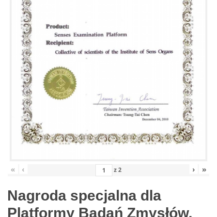
«
‹
›
»
z
2
Nagroda specjalna dla
Platformy Badań Zmysłów,