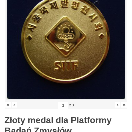
«
‹
›
»
z
3
Złoty medal dla Platformy
Badań Zmysłów