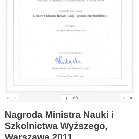
«
‹
›
»
z
3
Nagroda Ministra Nauki i
Szkolnictwa Wyższego,
Warszawa 2011