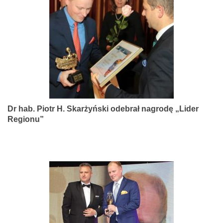
narządów
zmysłów
Dr hab. Piotr H. Skarżyński odebrał nagrodę „Lider
Regionu”