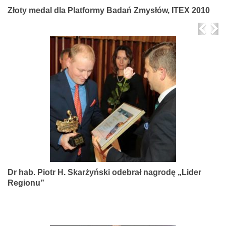
Złoty medal dla Platformy Badań Zmysłów, ITEX 2010
Prev
Ne
Dr hab. Piotr H. Skarżyński odebrał nagrodę „Lider
Regionu”