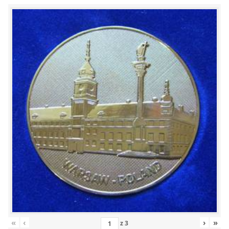
«
‹
›
»
z
3