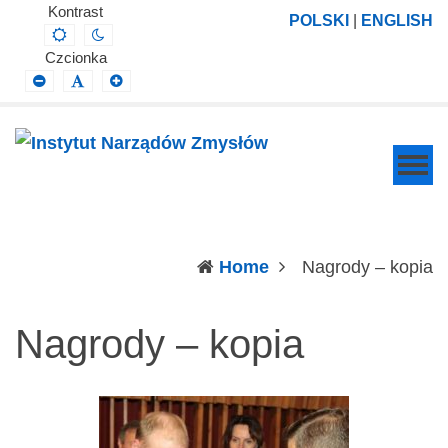
Instytut
Projektowanie,
Kontrast
POLSKI
|
ENGLISH
Default
Night
Narządów
prowadzenie
contrast
contrast
Czcionka
Zmysłów
i
Smaller
Default
Larger
Font
Font
Font
wdrażanie
prac
badawczo-
naukowych
z
zakresu
(c
Home
Nagrody – kopia
profilaktyki,
diagnozy,
Nagrody – kopia
leczenia
i
rehabilitacji
schorzeń