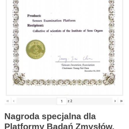
«
‹
›
»
z
2
Nagroda specjalna dla
Platformy Badań Zmysłów,