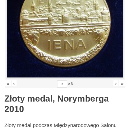
«
‹
›
»
z
3
Złoty medal, Norymberga
2010
Złoty medal podczas Międzynarodowego Salonu