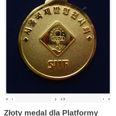
«
‹
›
»
z
3
Złoty medal dla Platformy