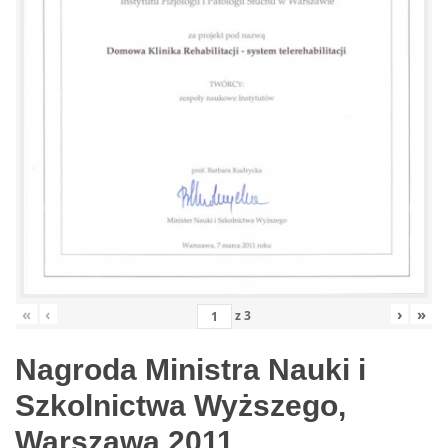
«
‹
›
»
z
3
Nagroda Ministra Nauki i
Szkolnictwa Wyższego,
Warszawa 2011