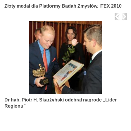
Złoty medal dla Platformy Badań Zmysłów, ITEX 2010
Prev
Ne
Dr hab. Piotr H. Skarżyński odebrał nagrodę „Lider
Regionu”