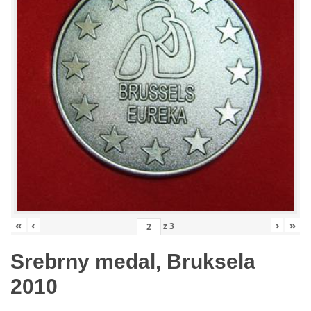
«
‹
›
»
z
3
Srebrny medal, Bruksela
2010