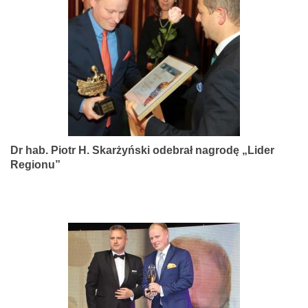
narządów
zmysłów
Dr hab. Piotr H. Skarżyński odebrał nagrodę „Lider
Regionu”