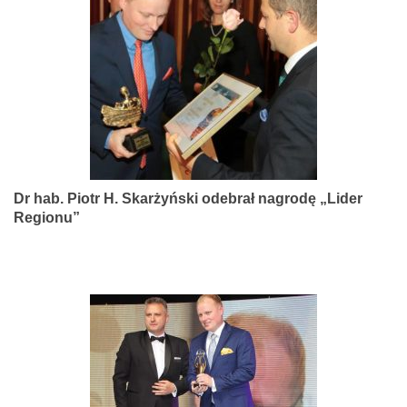
narządów
zmysłów
Dr hab. Piotr H. Skarżyński odebrał nagrodę „Lider
Regionu”