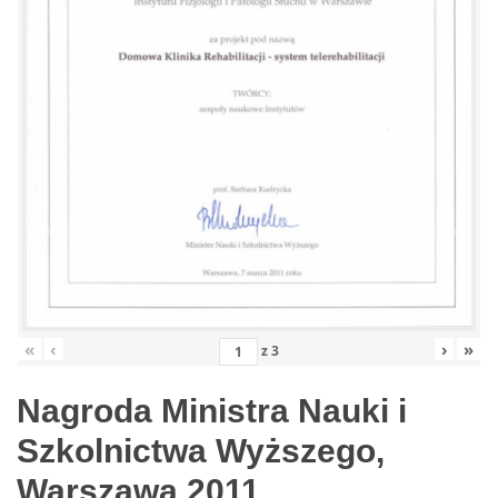
«
‹
›
»
z
3
Nagroda Ministra Nauki i
Szkolnictwa Wyższego,
Warszawa 2011