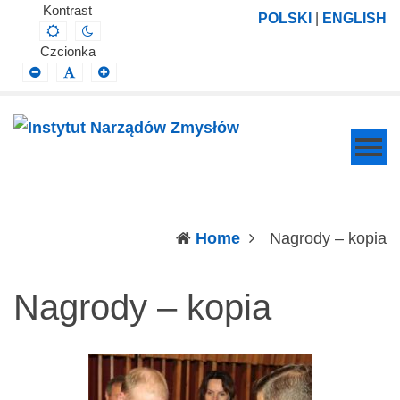
Instytut
Projektowanie,
Kontrast
POLSKI
|
ENGLISH
Default
Night
Narządów
prowadzenie
contrast
contrast
Czcionka
Zmysłów
i
Smaller
Default
Larger
Font
Font
Font
wdrażanie
prac
badawczo-
naukowych
z
zakresu
(c
Home
Nagrody – kopia
profilaktyki,
diagnozy,
Nagrody – kopia
leczenia
i
rehabilitacji
schorzeń