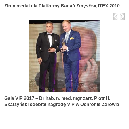
Złoty medal dla Platformy Badań Zmysłów, ITEX 2010
Prev
Ne
Gala VIP 2017 – Dr hab. n. med. mgr zarz. Piotr H.
Skarżyński odebrał nagrodę VIP w Ochronie Zdrowia