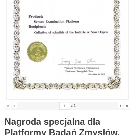
«
‹
›
»
z
2
Nagroda specjalna dla
Platformy Badań Zmysłów,