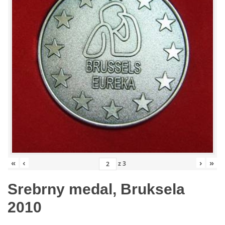
«
‹
›
»
z
3
Srebrny medal, Bruksela
2010