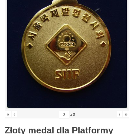
«
‹
›
»
z
3
Złoty medal dla Platformy