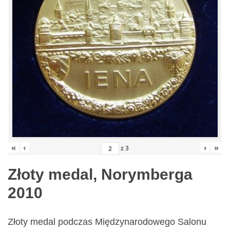
«
‹
›
»
z
3
Złoty medal, Norymberga
2010
Złoty medal podczas Międzynarodowego Salonu