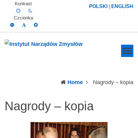
Instytut
Projektowanie,
Kontrast
POLSKI
|
ENGLISH
Default
Night
Narządów
prowadzenie
contrast
contrast
Czcionka
Zmysłów
i
Smaller
Default
Larger
Font
Font
Font
wdrażanie
prac
badawczo-
naukowych
z
zakresu
(c
Home
Nagrody – kopia
profilaktyki,
diagnozy,
Nagrody – kopia
leczenia
i
rehabilitacji
schorzeń