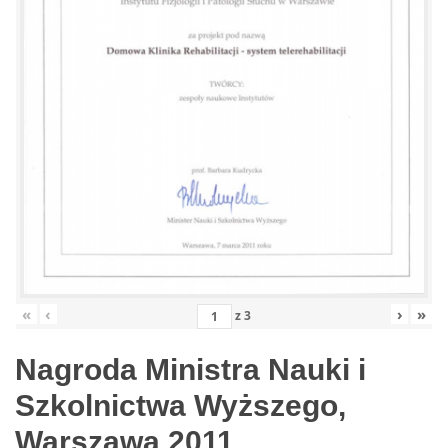
«
‹
›
»
z
3
Nagroda Ministra Nauki i
Szkolnictwa Wyższego,
Warszawa 2011