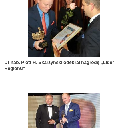
narządów
zmysłów
Dr hab. Piotr H. Skarżyński odebrał nagrodę „Lider
Regionu”