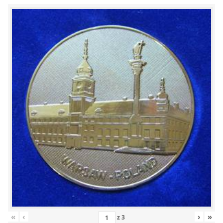
«
‹
›
»
z
3