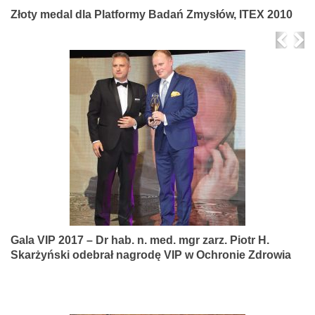
Złoty medal dla Platformy Badań Zmysłów, ITEX 2010
Prev
Ne
Gala VIP 2017 – Dr hab. n. med. mgr zarz. Piotr H.
Skarżyński odebrał nagrodę VIP w Ochronie Zdrowia