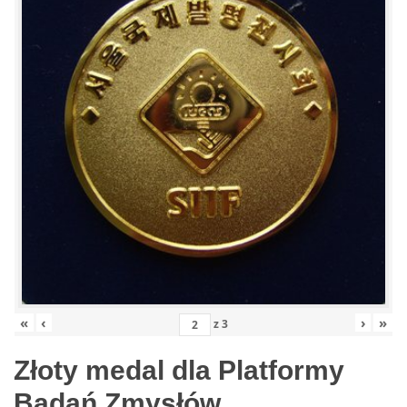
«
‹
›
»
z
3
Złoty medal dla Platformy
Badań Zmysłów