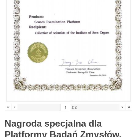
«
‹
›
»
z
2
Nagroda specjalna dla
Platformy Badań Zmysłów,