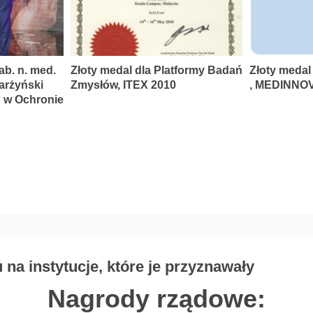
ab. n. med.
Złoty medal dla Platformy Badań
Złoty medal
karżyński
Zmysłów, ITEX 2010
, MEDINNOV
P w Ochronie
na instytucje, które je przyznawały
Nagrody rządowe: