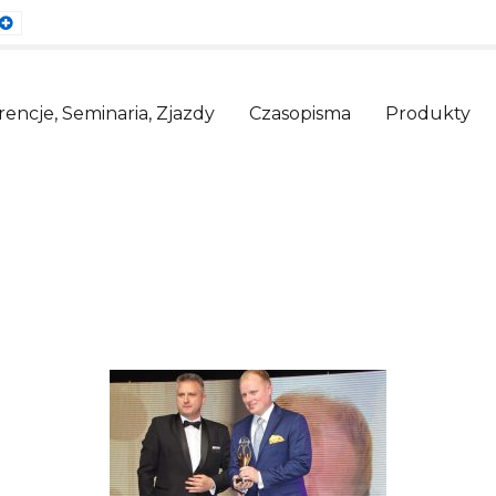
ault
Larger
nt
Font
encje, Seminaria, Zjazdy
Czasopisma
Produkty