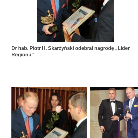
diagnozy,
leczenia
i
rehabilitacji
schorzeń
Dr hab. Piotr H. Skarżyński odebrał nagrodę „Lider
narządów
Regionu”
zmysłów