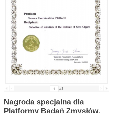
«
‹
›
»
z
2
Nagroda specjalna dla
Platformy Badań Zmysłów,