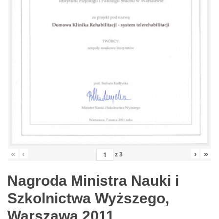
«
‹
›
»
z
3
Nagroda Ministra Nauki i
Szkolnictwa Wyższego,
Warszawa 2011