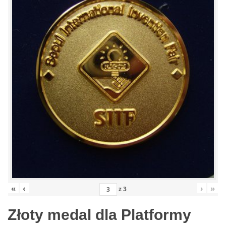
«
‹
›
»
z
3
Złoty medal dla Platformy