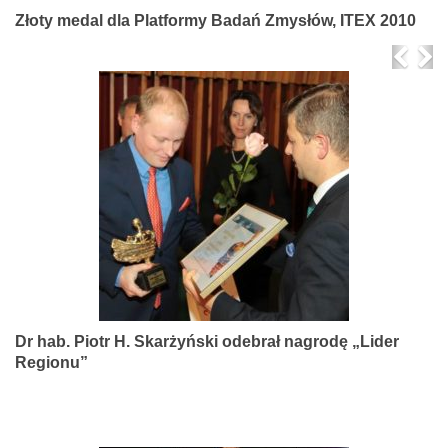
Złoty medal dla Platformy Badań Zmysłów, ITEX 2010
Prev
Ne
Dr hab. Piotr H. Skarżyński odebrał nagrodę „Lider
Regionu”