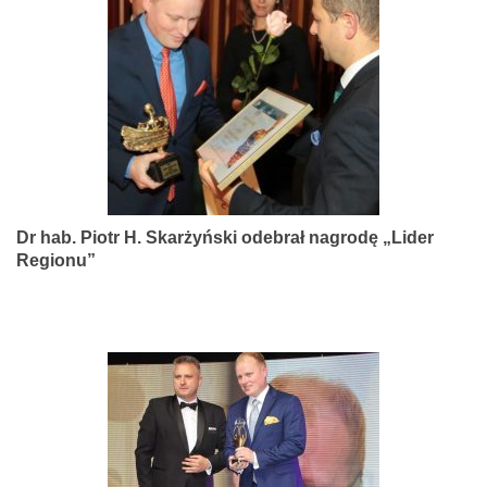
narządów
zmysłów
Dr hab. Piotr H. Skarżyński odebrał nagrodę „Lider
Regionu”