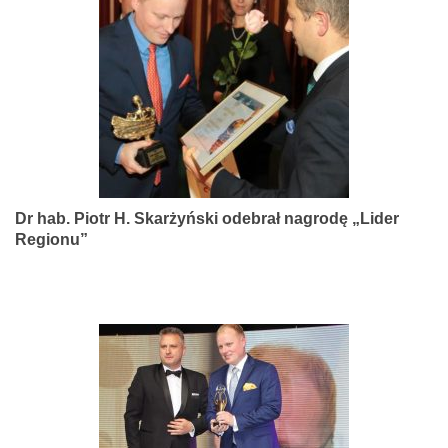
narządów
zmysłów
Dr hab. Piotr H. Skarżyński odebrał nagrodę „Lider
Regionu”