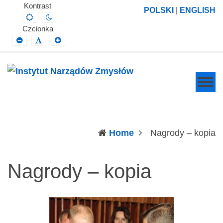
Instytut
Projektowanie,
Kontrast
POLSKI
|
ENGLISH
Default
Night
Narządów
prowadzenie
contrast
contrast
Czcionka
Zmysłów
i
Smaller
Default
Larger
Font
Font
Font
wdrażanie
prac
badawczo-
naukowych
z
zakresu
(c
Home
Nagrody – kopia
profilaktyki,
diagnozy,
Nagrody – kopia
leczenia
i
rehabilitacji
schorzeń