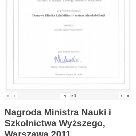
«
‹
›
»
z
3
Nagroda Ministra Nauki i
Szkolnictwa Wyższego,
Warszawa 2011