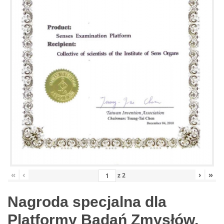
«
‹
›
»
z
2
Nagroda specjalna dla
Platformy Badań Zmysłów,