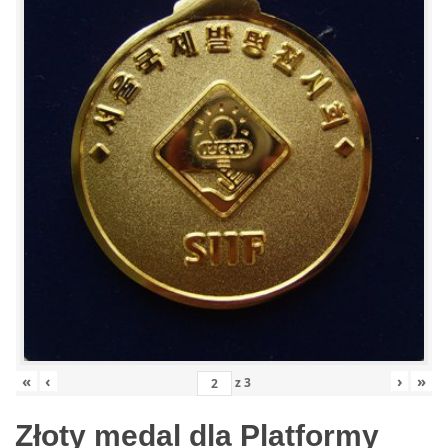
«
‹
›
»
z
3
Złoty medal dla Platformy