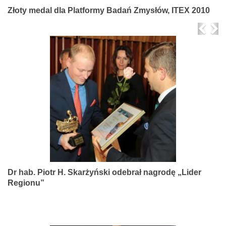
Złoty medal dla Platformy Badań Zmysłów, ITEX 2010
Prev
Ne
Dr hab. Piotr H. Skarżyński odebrał nagrodę „Lider
Regionu”