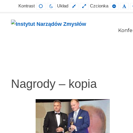
Kontrast
Układ
Czcionka
Default
Night
Fixed
Wide
Smaller
Def
contrast
contrast
layout
layout
Font
Fo
Konfer
Instytut
Projektowanie,
Narządów
prowadzenie
Zmysłów
i
wdrażanie
Nagrody – kopia
prac
badawczo-
naukowych
z
zakresu
profilaktyki,