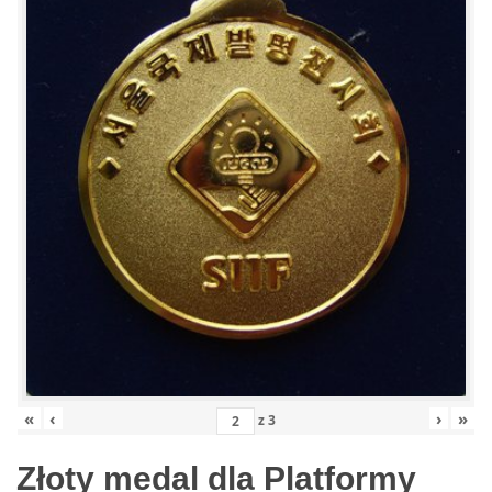
«
‹
›
»
z
3
Złoty medal dla Platformy