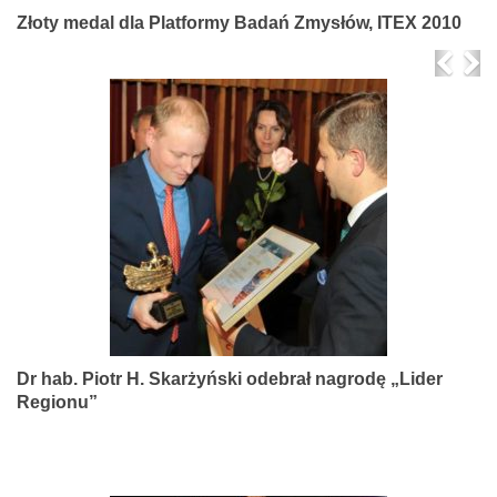
Złoty medal dla Platformy Badań Zmysłów, ITEX 2010
Prev
Ne
Dr hab. Piotr H. Skarżyński odebrał nagrodę „Lider
Regionu”