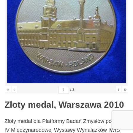
«
‹
›
»
z
3
Złoty medal, Warszawa 2010
Złoty medal dla Platformy Badań Zmysłów podczas
IV Międzynarodowej Wystawy Wynalazków IWIS