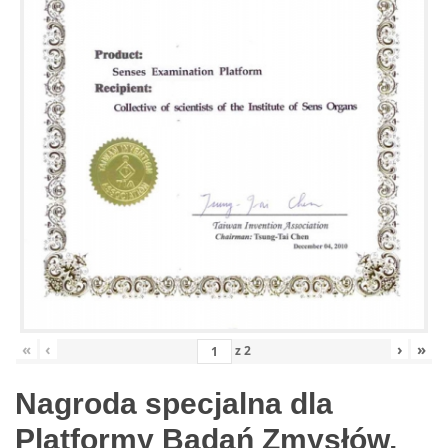
«
‹
›
»
z
2
Nagroda specjalna dla
Platformy Badań Zmysłów,