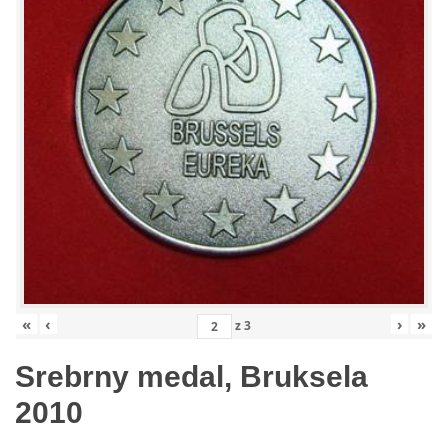
«
‹
›
»
z
3
Srebrny medal, Bruksela
2010