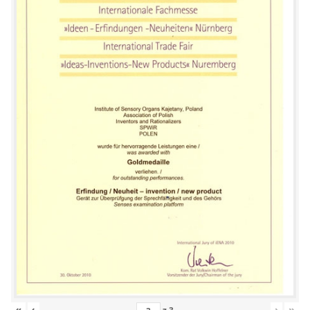
«
‹
›
»