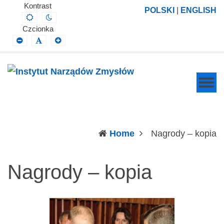
Instytut
Projektowanie,
Kontrast
POLSKI
|
ENGLISH
Default
Night
Narządów
prowadzenie
contrast
contrast
Czcionka
Zmysłów
i
Smaller
Default
Larger
Font
Font
Font
wdrażanie
prac
badawczo-
naukowych
z
zakresu
(c
Home
Nagrody – kopia
profilaktyki,
diagnozy,
Nagrody – kopia
leczenia
i
rehabilitacji
schorzeń