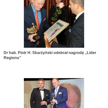
narządów
zmysłów
Dr hab. Piotr H. Skarżyński odebrał nagrodę „Lider
Regionu”