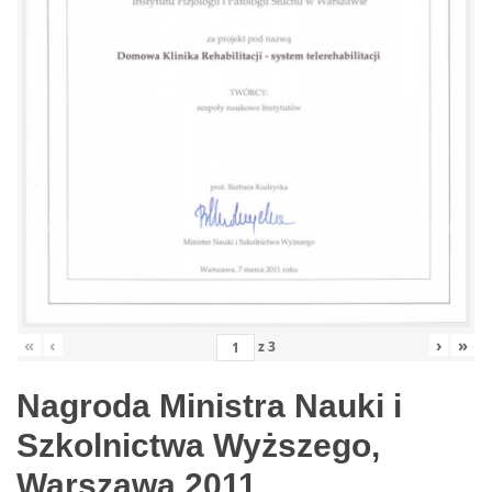
«
‹
›
»
z
3
Nagroda Ministra Nauki i
Szkolnictwa Wyższego,
Warszawa 2011