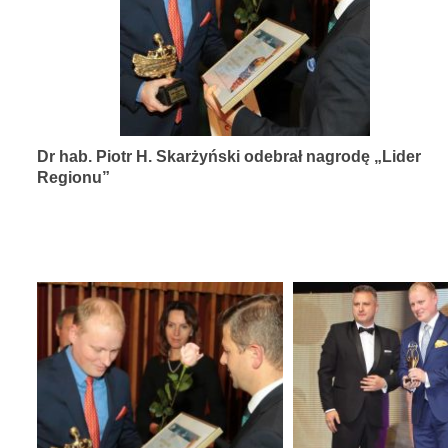
diagnozy,
leczenia
i
rehabilitacji
schorzeń
Dr hab. Piotr H. Skarżyński odebrał nagrodę „Lider
narządów
Regionu”
zmysłów