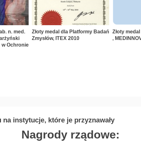
ab. n. med.
Złoty medal dla Platformy Badań
Złoty medal
karżyński
Zmysłów, ITEX 2010
, MEDINNOV
P w Ochronie
na instytucje, które je przyznawały
Nagrody rządowe: