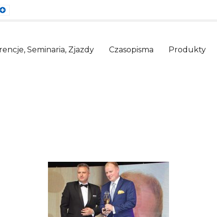
ault
Larger
nt
Font
encje, Seminaria, Zjazdy
Czasopisma
Produkty