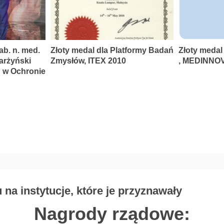
ab. n. med.
Złoty medal dla Platformy Badań
Złoty medal
karżyński
Zmysłów, ITEX 2010
, MEDINNOV
P w Ochronie
na instytucje, które je przyznawały
Nagrody rządowe: