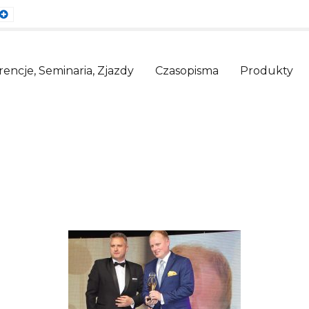
ault
Larger
nt
Font
encje, Seminaria, Zjazdy
Czasopisma
Produkty