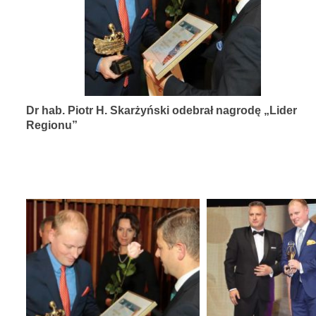
diagnozy,
leczenia
i
rehabilitacji
schorzeń
Dr hab. Piotr H. Skarżyński odebrał nagrodę „Lider
narządów
Regionu”
zmysłów