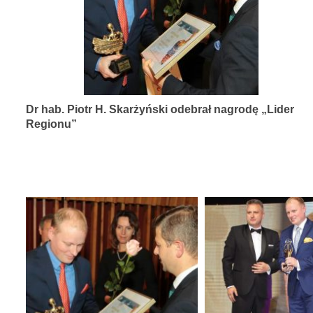
diagnozy,
leczenia
i
rehabilitacji
schorzeń
Dr hab. Piotr H. Skarżyński odebrał nagrodę „Lider
narządów
Regionu”
zmysłów