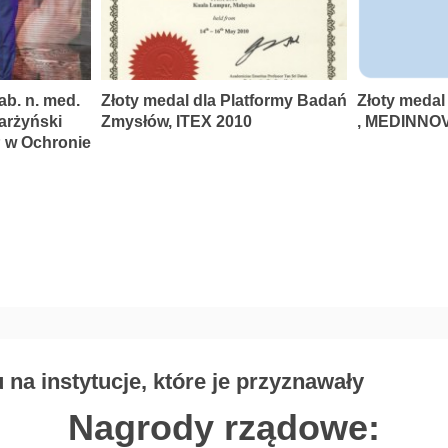
ab. n. med.
Złoty medal dla Platformy Badań
Złoty medal
karżyński
Zmysłów, ITEX 2010
, MEDINNOV
P w Ochronie
na instytucje, które je przyznawały
Nagrody rządowe: