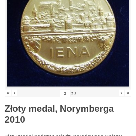
«
‹
›
»
z
3
Złoty medal, Norymberga
2010