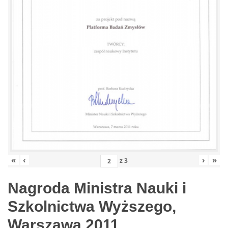
«
‹
›
»
z
3
Nagroda Ministra Nauki i
Szkolnictwa Wyższego,
Warszawa 2011