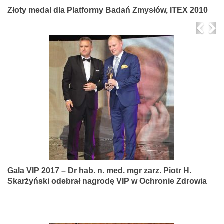
Złoty medal dla Platformy Badań Zmysłów, ITEX 2010
Prev
Ne
Gala VIP 2017 – Dr hab. n. med. mgr zarz. Piotr H.
Skarżyński odebrał nagrodę VIP w Ochronie Zdrowia