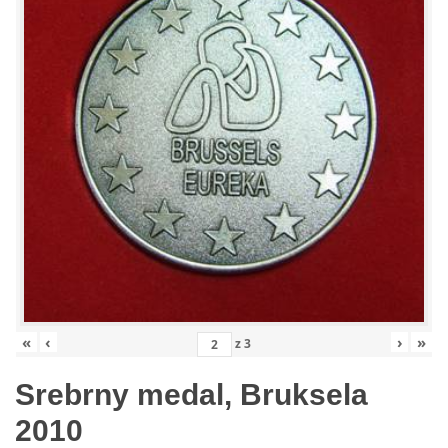
«
‹
›
»
z
3
Srebrny medal, Bruksela
2010