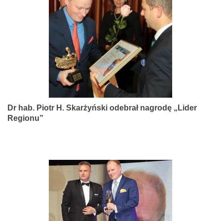
narządów
zmysłów
Dr hab. Piotr H. Skarżyński odebrał nagrodę „Lider
Regionu”