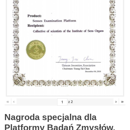
«
‹
›
»
z
2
Nagroda specjalna dla
Platformy Badań Zmysłów,