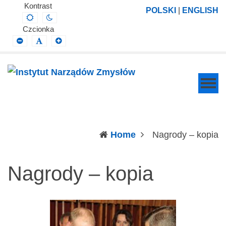
Instytut
Projektowanie,
Kontrast
POLSKI
|
ENGLISH
Default
Night
Narządów
prowadzenie
contrast
contrast
Czcionka
Zmysłów
i
Smaller
Default
Larger
Font
Font
Font
wdrażanie
prac
badawczo-
naukowych
z
zakresu
(c
Home
Nagrody – kopia
profilaktyki,
diagnozy,
Nagrody – kopia
leczenia
i
rehabilitacji
schorzeń