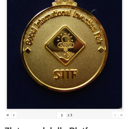
«
‹
›
»
z
3