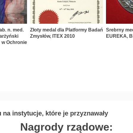
ab. n. med.
Złoty medal dla Platformy Badań
Srebrny me
karżyński
Zmysłów, ITEX 2010
EUREKA, Br
P w Ochronie
na instytucje, które je przyznawały
Nagrody rządowe: