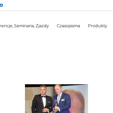
ault
Larger
nt
Font
encje, Seminaria, Zjazdy
Czasopisma
Produkty