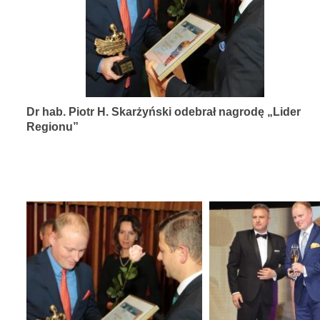
diagnozy,
leczenia
i
rehabilitacji
schorzeń
Dr hab. Piotr H. Skarżyński odebrał nagrodę „Lider
narządów
Regionu”
zmysłów