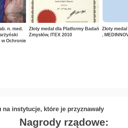
ab. n. med.
Złoty medal dla Platformy Badań
Złoty medal
karżyński
Zmysłów, ITEX 2010
, MEDINNOV
P w Ochronie
na instytucje, które je przyznawały
Nagrody rządowe: