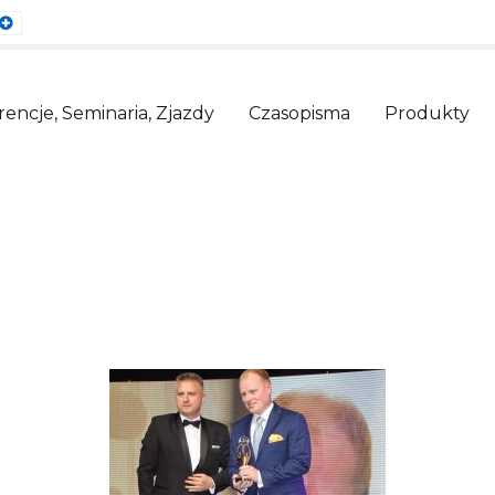
ault
Larger
nt
Font
encje, Seminaria, Zjazdy
Czasopisma
Produkty