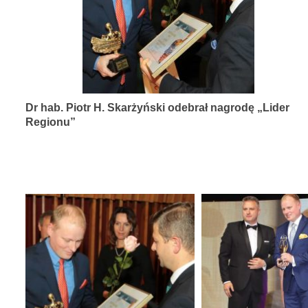
diagnozy,
leczenia
i
rehabilitacji
schorzeń
Dr hab. Piotr H. Skarżyński odebrał nagrodę „Lider
narządów
Regionu”
zmysłów