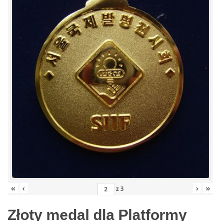
«
‹
›
»
z
3
Złoty medal dla Platformy