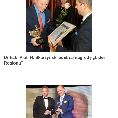
narządów
zmysłów
Dr hab. Piotr H. Skarżyński odebrał nagrodę „Lider
Regionu”