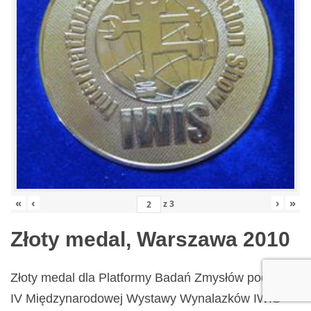
«
‹
›
»
z
3
Złoty medal, Warszawa 2010
Złoty medal dla Platformy Badań Zmysłów podczas
IV Międzynarodowej Wystawy Wynalazków IWIS