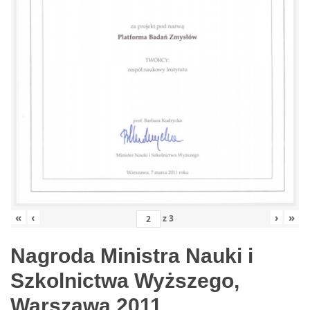
«
‹
›
»
z
3
Nagroda Ministra Nauki i
Szkolnictwa Wyższego,
Warszawa 2011