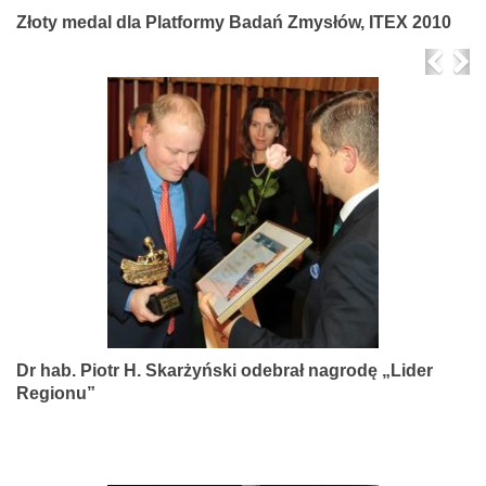
Złoty medal dla Platformy Badań Zmysłów, ITEX 2010
Prev
Ne
Dr hab. Piotr H. Skarżyński odebrał nagrodę „Lider
Regionu”