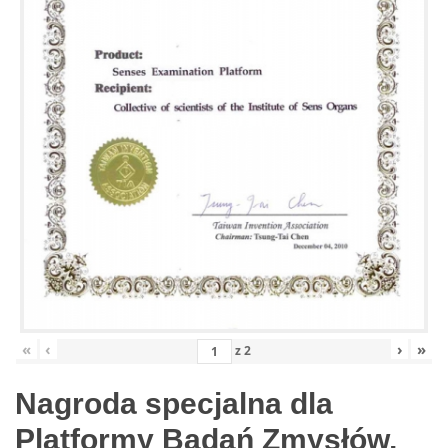
«
‹
›
»
z
2
Nagroda specjalna dla
Platformy Badań Zmysłów,