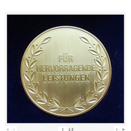
«
‹
›
»
z
3