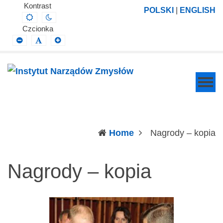
Instytut
Projektowanie,
Kontrast
POLSKI
|
ENGLISH
Default
Night
Narządów
prowadzenie
contrast
contrast
Czcionka
Zmysłów
i
Smaller
Default
Larger
Font
Font
Font
wdrażanie
prac
badawczo-
naukowych
z
zakresu
(c
Home
Nagrody – kopia
profilaktyki,
diagnozy,
Nagrody – kopia
leczenia
i
rehabilitacji
schorzeń