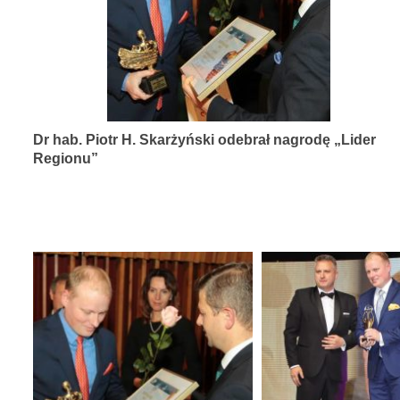
diagnozy,
leczenia
i
rehabilitacji
schorzeń
Dr hab. Piotr H. Skarżyński odebrał nagrodę „Lider
narządów
Regionu”
zmysłów