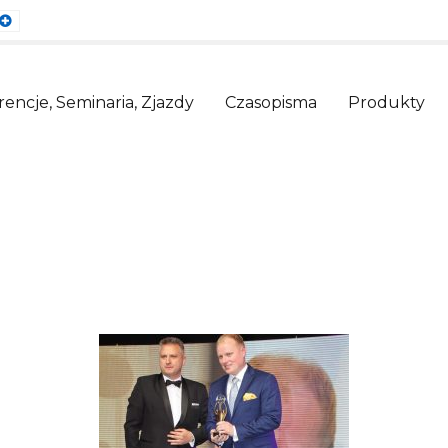
ault
Larger
nt
Font
encje, Seminaria, Zjazdy
Czasopisma
Produkty