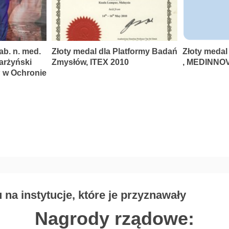
ab. n. med.
Złoty medal dla Platformy Badań
Złoty medal
karżyński
Zmysłów, ITEX 2010
, MEDINNOV
P w Ochronie
na instytucje, które je przyznawały
Nagrody rządowe: