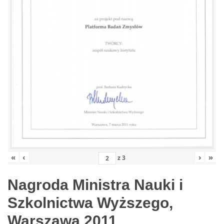
«
‹
›
»
z
3
Nagroda Ministra Nauki i
Szkolnictwa Wyższego,
Warszawa 2011