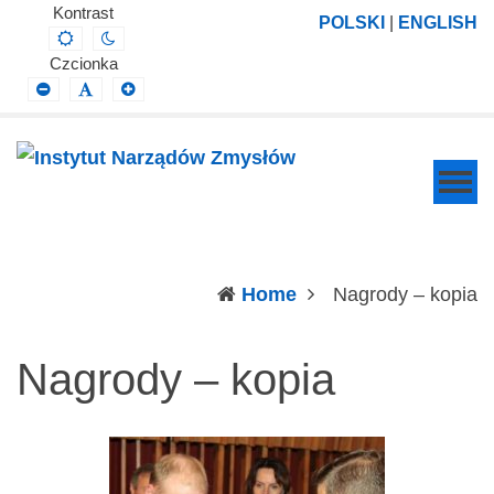
Instytut
Projektowanie,
Kontrast
POLSKI
|
ENGLISH
Default
Night
Narządów
prowadzenie
contrast
contrast
Czcionka
Zmysłów
i
Smaller
Default
Larger
Font
Font
Font
wdrażanie
prac
badawczo-
naukowych
z
zakresu
(c
Home
Nagrody – kopia
profilaktyki,
diagnozy,
Nagrody – kopia
leczenia
i
rehabilitacji
schorzeń