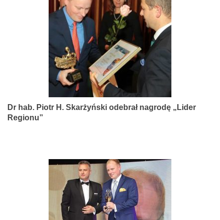
narządów
zmysłów
Dr hab. Piotr H. Skarżyński odebrał nagrodę „Lider
Regionu”