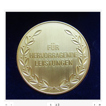
«
‹
›
»
z
3