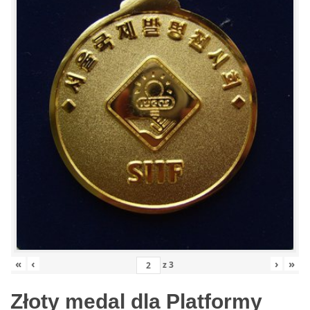
«
‹
›
»
z
3
Złoty medal dla Platformy