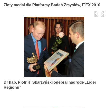
Złoty medal dla Platformy Badań Zmysłów, ITEX 2010
Prev
Ne
Dr hab. Piotr H. Skarżyński odebrał nagrodę „Lider
Regionu”