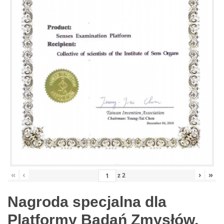
«
‹
›
»
z
2
Nagroda specjalna dla
Platformy Badań Zmysłów,