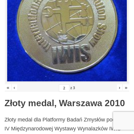
«
‹
›
»
z
3
Złoty medal, Warszawa 2010
Złoty medal dla Platformy Badań Zmysłów podczas
IV Międzynarodowej Wystawy Wynalazków IWIS