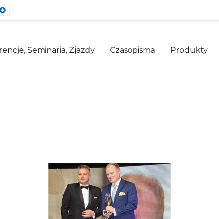
ault
Larger
nt
Font
encje, Seminaria, Zjazdy
Czasopisma
Produkty