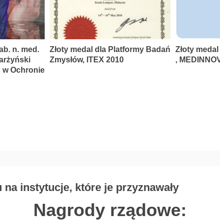
ab. n. med.
Złoty medal dla Platformy Badań
Złoty medal
karżyński
Zmysłów, ITEX 2010
, MEDINNOV
P w Ochronie
na instytucje, które je przyznawały
Nagrody rządowe: