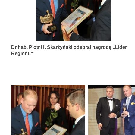
diagnozy,
leczenia
i
rehabilitacji
schorzeń
Dr hab. Piotr H. Skarżyński odebrał nagrodę „Lider
narządów
Regionu”
zmysłów