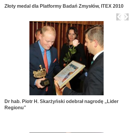
Złoty medal dla Platformy Badań Zmysłów, ITEX 2010
Prev
Ne
Dr hab. Piotr H. Skarżyński odebrał nagrodę „Lider
Regionu”