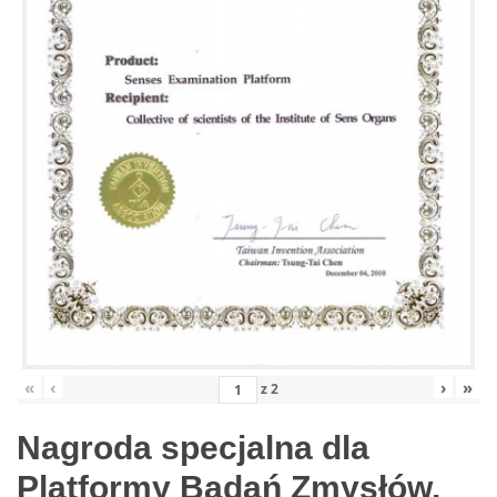
«
‹
›
»
z
2
Nagroda specjalna dla
Platformy Badań Zmysłów,