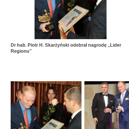
diagnozy,
leczenia
i
rehabilitacji
schorzeń
Dr hab. Piotr H. Skarżyński odebrał nagrodę „Lider
narządów
Regionu”
zmysłów