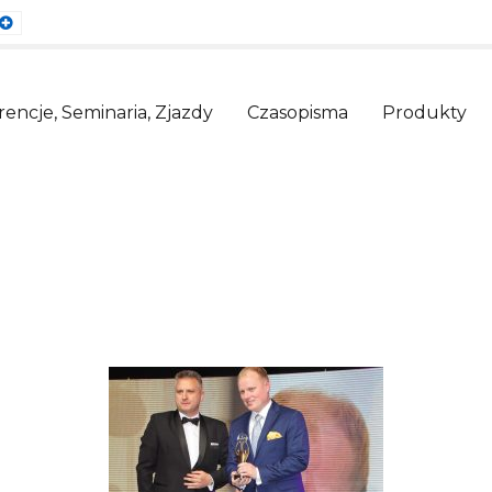
ault
Larger
nt
Font
encje, Seminaria, Zjazdy
Czasopisma
Produkty