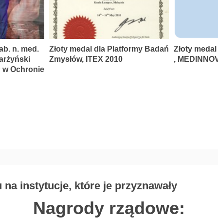
ab. n. med.
Złoty medal dla Platformy Badań
Złoty medal
karżyński
Zmysłów, ITEX 2010
, MEDINNOV
P w Ochronie
na instytucje, które je przyznawały
Nagrody rządowe: