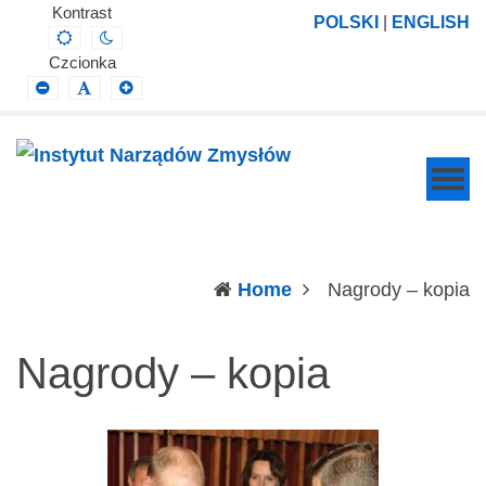
Instytut
Projektowanie,
Kontrast
POLSKI
|
ENGLISH
Default
Night
Narządów
prowadzenie
contrast
contrast
Czcionka
Zmysłów
i
Smaller
Default
Larger
Font
Font
Font
wdrażanie
prac
badawczo-
naukowych
z
zakresu
(c
Home
Nagrody – kopia
profilaktyki,
diagnozy,
Nagrody – kopia
leczenia
i
rehabilitacji
schorzeń