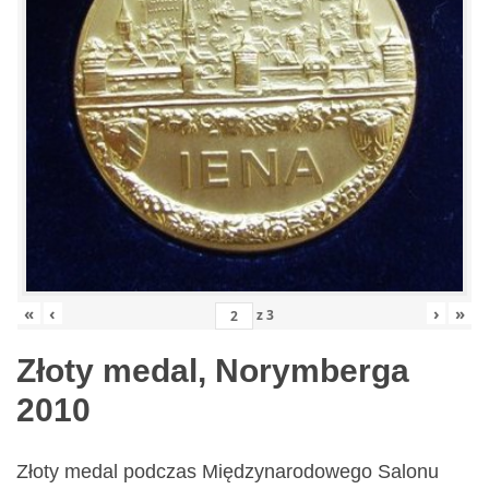
«
‹
›
»
z
3
Złoty medal, Norymberga
2010
Złoty medal podczas Międzynarodowego Salonu