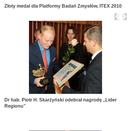
Złoty medal dla Platformy Badań Zmysłów, ITEX 2010
Prev
Ne
Dr hab. Piotr H. Skarżyński odebrał nagrodę „Lider
Regionu”