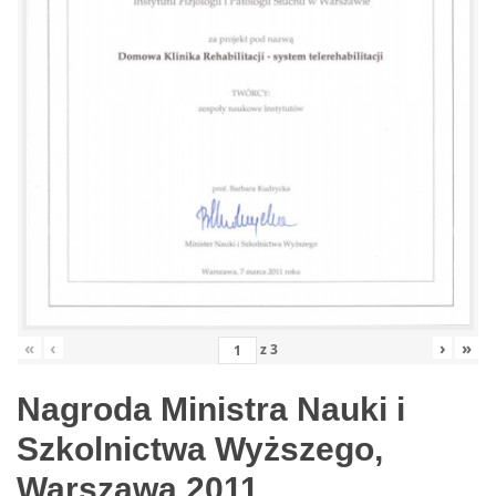
«
‹
›
»
z
3
Nagroda Ministra Nauki i
Szkolnictwa Wyższego,
Warszawa 2011