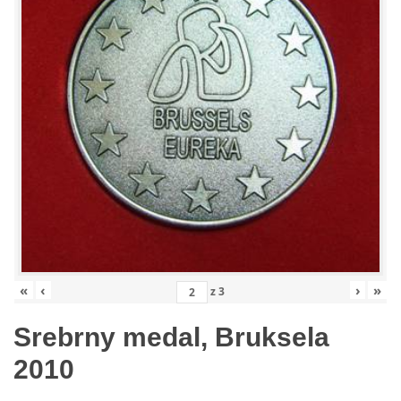
«
‹
›
»
z
3
Srebrny medal, Bruksela
2010