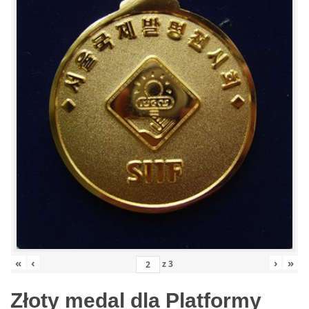
«
‹
›
»
z
3
Złoty medal dla Platformy