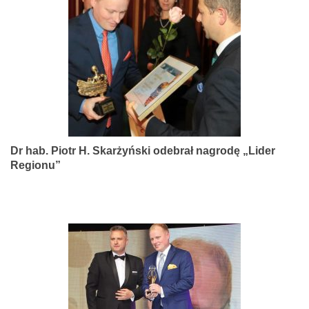
narządów
zmysłów
Dr hab. Piotr H. Skarżyński odebrał nagrodę „Lider
Regionu”