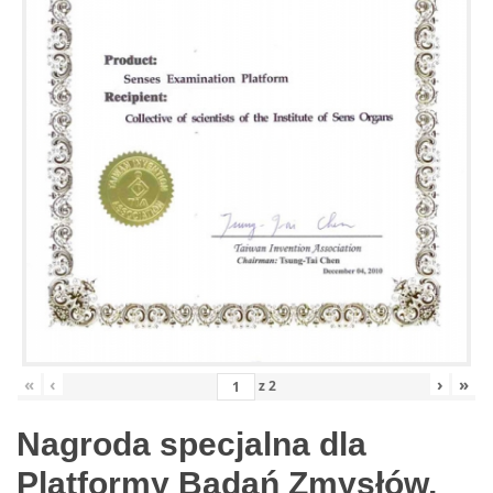
«
‹
›
»
z
2
Nagroda specjalna dla
Platformy Badań Zmysłów,