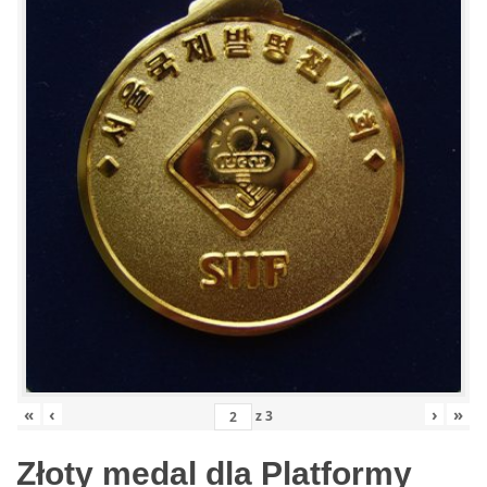
«
‹
›
»
z
3
Złoty medal dla Platformy