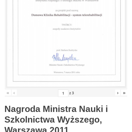
«
‹
›
»
z
3
Nagroda Ministra Nauki i
Szkolnictwa Wyższego,
Warszawa 2011