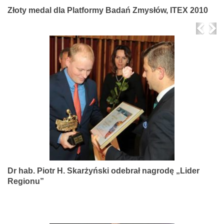
Złoty medal dla Platformy Badań Zmysłów, ITEX 2010
Prev
Ne
Dr hab. Piotr H. Skarżyński odebrał nagrodę „Lider
Regionu”