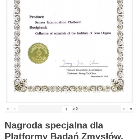
«
‹
›
»
z
2
Nagroda specjalna dla
Platformy Badań Zmysłów,