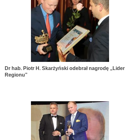
narządów
zmysłów
Dr hab. Piotr H. Skarżyński odebrał nagrodę „Lider
Regionu”