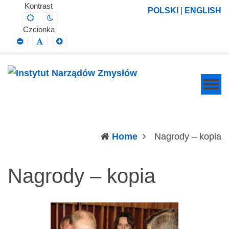
Instytut
Projektowanie,
Kontrast
POLSKI
|
ENGLISH
Default
Night
Narządów
prowadzenie
contrast
contrast
Czcionka
Zmysłów
i
Smaller
Default
Larger
Font
Font
Font
wdrażanie
prac
badawczo-
naukowych
z
zakresu
(c
Home
Nagrody – kopia
profilaktyki,
diagnozy,
Nagrody – kopia
leczenia
i
rehabilitacji
schorzeń