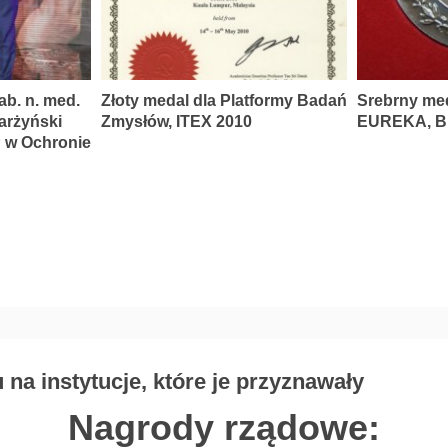
ab. n. med.
Złoty medal dla Platformy Badań
Srebrny me
karżyński
Zmysłów, ITEX 2010
EUREKA, Br
P w Ochronie
na instytucje, które je przyznawały
Nagrody rządowe: