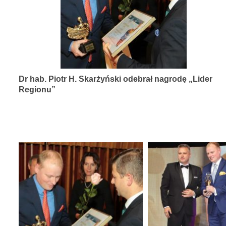
diagnozy,
leczenia
i
rehabilitacji
schorzeń
Dr hab. Piotr H. Skarżyński odebrał nagrodę „Lider
narządów
Regionu”
zmysłów