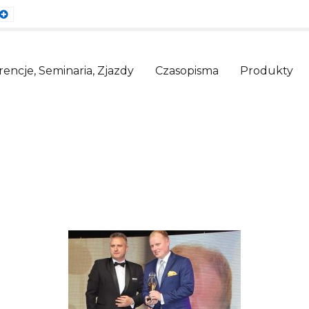
ault
Larger
nt
Font
encje, Seminaria, Zjazdy
Czasopisma
Produkty