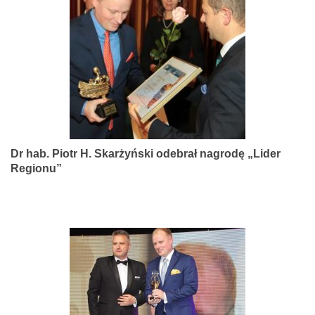
narządów
zmysłów
Dr hab. Piotr H. Skarżyński odebrał nagrodę „Lider
Regionu”