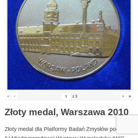
«
‹
›
»
z
3
Złoty medal, Warszawa 2010
Złoty medal dla Platformy Badań Zmysłów podczas