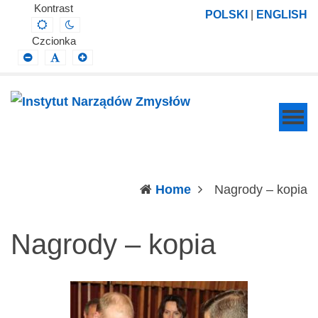
Instytut
Projektowanie,
Kontrast
POLSKI
|
ENGLISH
Default
Night
Narządów
prowadzenie
contrast
contrast
Czcionka
Zmysłów
i
Smaller
Default
Larger
Font
Font
Font
wdrażanie
prac
badawczo-
naukowych
z
zakresu
(c
Home
Nagrody – kopia
profilaktyki,
diagnozy,
Nagrody – kopia
leczenia
i
rehabilitacji
schorzeń