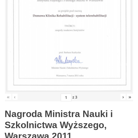
«
‹
›
»
z
3
Nagroda Ministra Nauki i
Szkolnictwa Wyższego,
Warszawa 2011