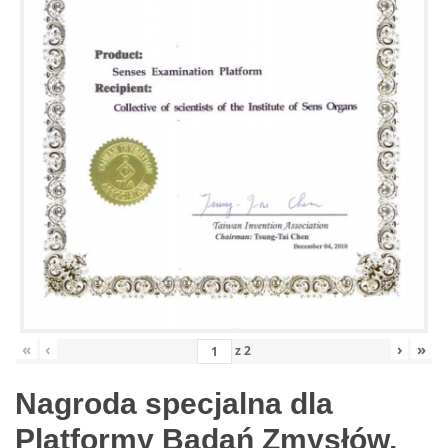
«
‹
›
»
z
2
Nagroda specjalna dla
Platformy Badań Zmysłów,