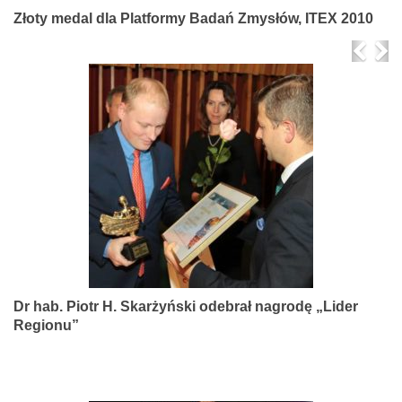
Złoty medal dla Platformy Badań Zmysłów, ITEX 2010
Prev
Ne
Dr hab. Piotr H. Skarżyński odebrał nagrodę „Lider
Regionu”