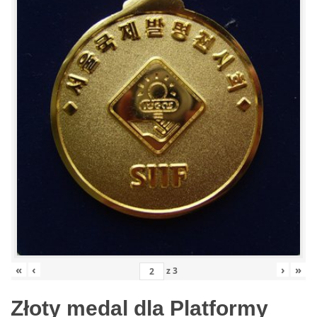
«
‹
›
»
z
3
Złoty medal dla Platformy