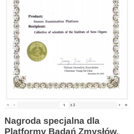
«
‹
›
»
z
2
Nagroda specjalna dla
Platformy Badań Zmysłów,