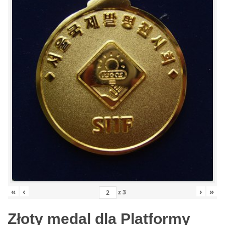
«
‹
›
»
z
3
Złoty medal dla Platformy