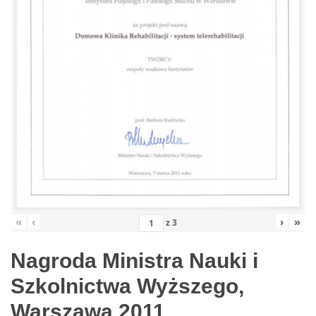
«
‹
›
»
z
3
Nagroda Ministra Nauki i
Szkolnictwa Wyższego,
Warszawa 2011