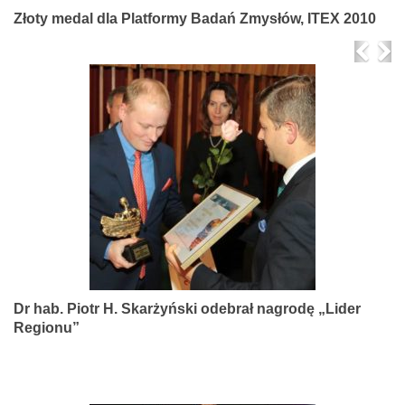
Złoty medal dla Platformy Badań Zmysłów, ITEX 2010
Prev
Ne
Dr hab. Piotr H. Skarżyński odebrał nagrodę „Lider
Regionu”