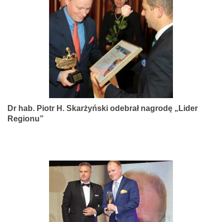
narządów
zmysłów
Dr hab. Piotr H. Skarżyński odebrał nagrodę „Lider
Regionu”