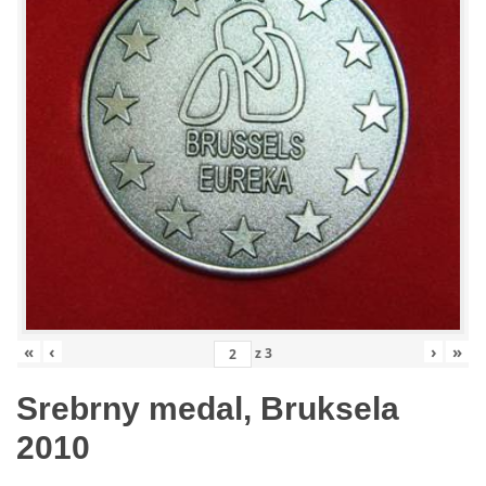
«
‹
›
»
z
3
Srebrny medal, Bruksela
2010