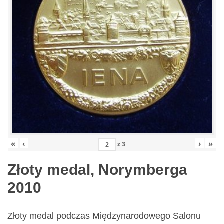
«
‹
›
»
z
3
Złoty medal, Norymberga
2010
Złoty medal podczas Międzynarodowego Salonu