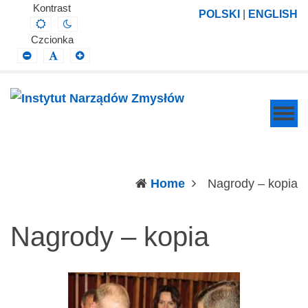
Instytut
Projektowanie,
Kontrast
POLSKI
|
ENGLISH
Default
Night
Narządów
prowadzenie
contrast
contrast
Czcionka
Zmysłów
i
Smaller
Default
Larger
Font
Font
Font
wdrażanie
prac
badawczo-
naukowych
z
zakresu
(c
Home
Nagrody – kopia
profilaktyki,
diagnozy,
Nagrody – kopia
leczenia
i
rehabilitacji
schorzeń