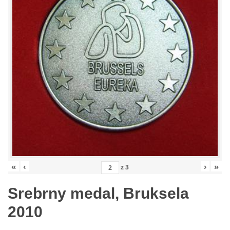
«
‹
›
»
z
3
Srebrny medal, Bruksela
2010