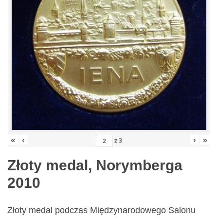
«
‹
›
»
z
3
Złoty medal, Norymberga
2010
Złoty medal podczas Międzynarodowego Salonu