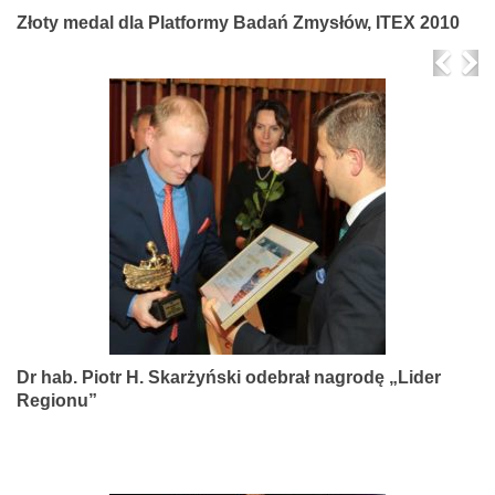
Złoty medal dla Platformy Badań Zmysłów, ITEX 2010
Prev
Ne
Dr hab. Piotr H. Skarżyński odebrał nagrodę „Lider
Regionu”