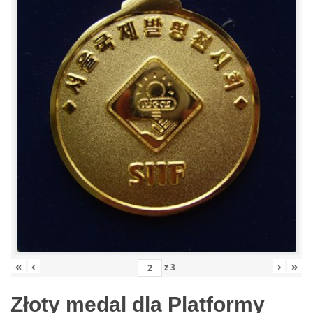
«
‹
›
»
z
3
Złoty medal dla Platformy