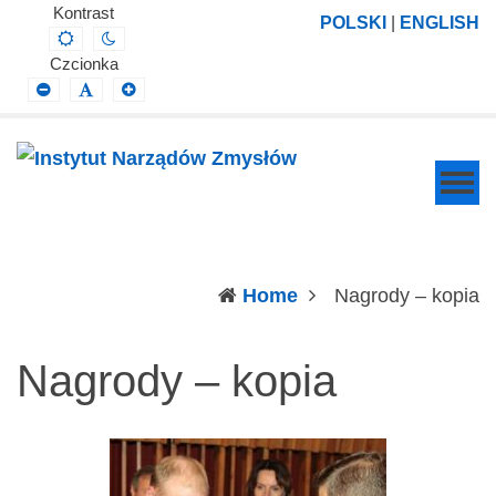
Instytut
Projektowanie,
Kontrast
POLSKI
|
ENGLISH
Default
Night
Narządów
prowadzenie
contrast
contrast
Czcionka
Zmysłów
i
Smaller
Default
Larger
Font
Font
Font
wdrażanie
prac
badawczo-
naukowych
z
zakresu
(c
Home
Nagrody – kopia
profilaktyki,
diagnozy,
Nagrody – kopia
leczenia
i
rehabilitacji
schorzeń