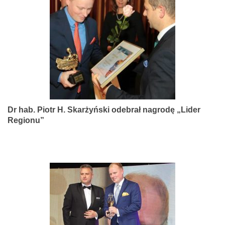
narządów
zmysłów
Dr hab. Piotr H. Skarżyński odebrał nagrodę „Lider
Regionu”