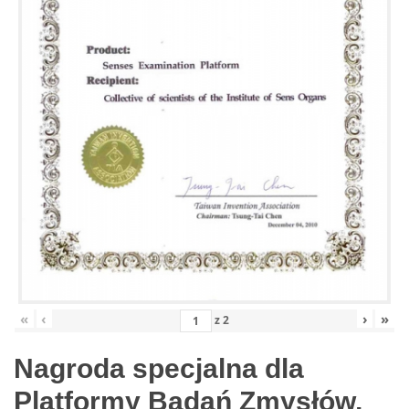
«
‹
›
»
z
2
Nagroda specjalna dla
Platformy Badań Zmysłów,