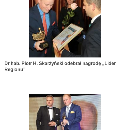
narządów
zmysłów
Dr hab. Piotr H. Skarżyński odebrał nagrodę „Lider
Regionu”