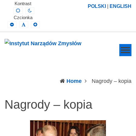
Instytut
Projektowanie,
Kontrast
POLSKI
|
ENGLISH
Default
Night
Narządów
prowadzenie
contrast
contrast
Czcionka
Zmysłów
i
Smaller
Default
Larger
Font
Font
Font
wdrażanie
prac
badawczo-
naukowych
z
zakresu
(c
Home
Nagrody – kopia
profilaktyki,
diagnozy,
Nagrody – kopia
leczenia
i
rehabilitacji
schorzeń