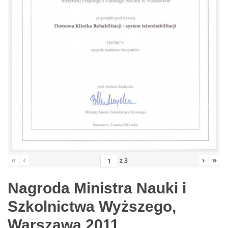
«
‹
›
»
z
3
Nagroda Ministra Nauki i
Szkolnictwa Wyższego,
Warszawa 2011