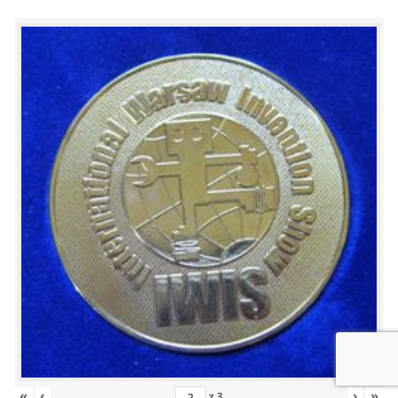
«
‹
›
»
z
3