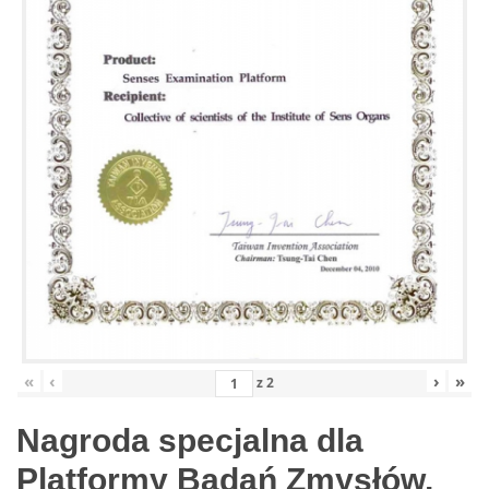
«
‹
›
»
z
2
Nagroda specjalna dla
Platformy Badań Zmysłów,