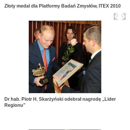
Złoty medal dla Platformy Badań Zmysłów, ITEX 2010
Prev
Ne
Dr hab. Piotr H. Skarżyński odebrał nagrodę „Lider
Regionu”