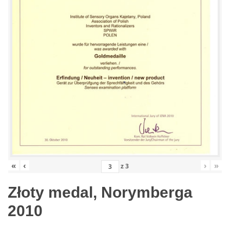
«
‹
›
»
z
3
Złoty medal, Norymberga
2010