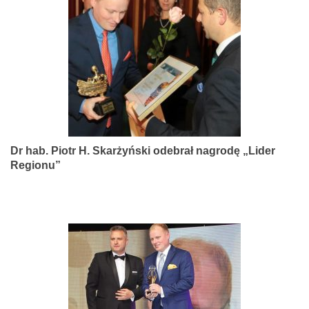
narządów
zmysłów
Dr hab. Piotr H. Skarżyński odebrał nagrodę „Lider
Regionu”