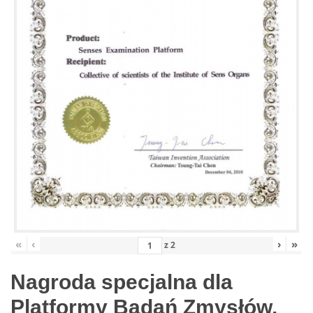
«
‹
›
»
z
2
Nagroda specjalna dla
Platformy Badań Zmysłów,