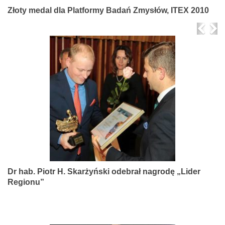
Złoty medal dla Platformy Badań Zmysłów, ITEX 2010
Prev
Ne
Dr hab. Piotr H. Skarżyński odebrał nagrodę „Lider
Regionu”