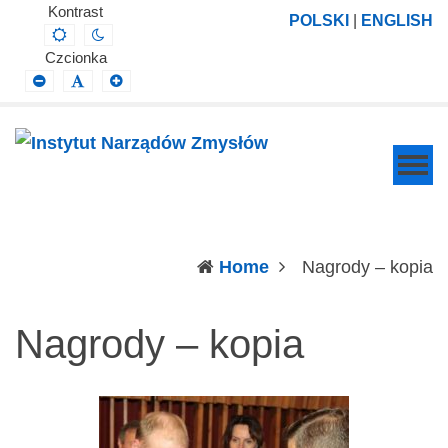
Instytut
Projektowanie,
Kontrast
POLSKI
|
ENGLISH
Default
Night
Narządów
prowadzenie
contrast
contrast
Czcionka
Zmysłów
i
Smaller
Default
Larger
Font
Font
Font
wdrażanie
prac
badawczo-
naukowych
z
zakresu
(c
Home
Nagrody – kopia
profilaktyki,
diagnozy,
Nagrody – kopia
leczenia
i
rehabilitacji
schorzeń