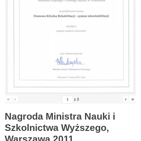
«
‹
›
»
z
3
Nagroda Ministra Nauki i
Szkolnictwa Wyższego,
Warszawa 2011