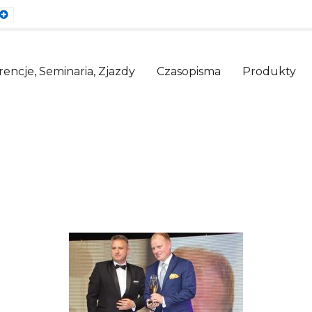
ault
Larger
nt
Font
encje, Seminaria, Zjazdy
Czasopisma
Produkty