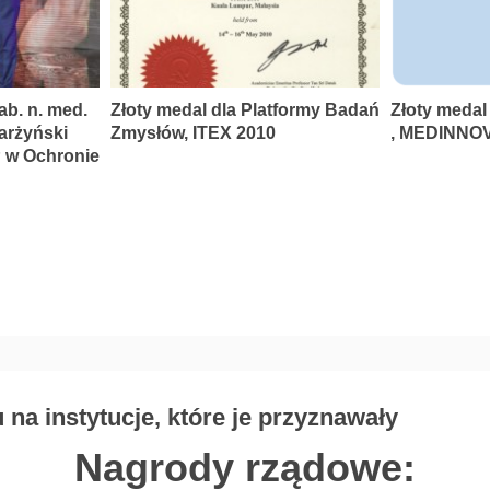
ab. n. med.
Złoty medal dla Platformy Badań
Złoty medal
karżyński
Zmysłów, ITEX 2010
, MEDINNOV
P w Ochronie
na instytucje, które je przyznawały
Nagrody rządowe: