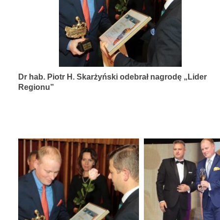
diagnozy,
leczenia
i
rehabilitacji
schorzeń
Dr hab. Piotr H. Skarżyński odebrał nagrodę „Lider
narządów
Regionu”
zmysłów