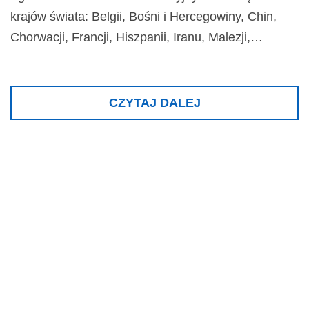
krajów świata: Belgii, Bośni i Hercegowiny, Chin,
Chorwacji, Francji, Hiszpanii, Iranu, Malezji,…
CZYTAJ DALEJ
Złote medale na
wystawach w
Sewastopolu,
Warszawie i