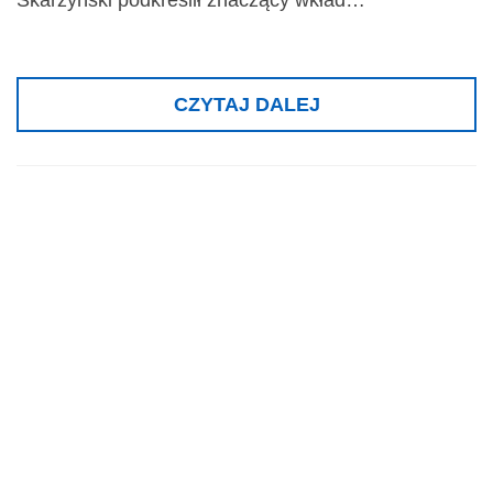
Skarżyński podkreślił znaczący wkład…
CZYTAJ DALEJ
Gala VIP 2017 –
Dr hab. n. med.
mgr zarz. Piotr H.
Skarżyński
odebrał nagrodę