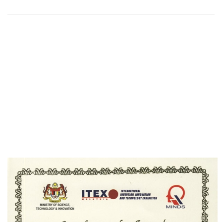
Złoty medal dla
Platformy Badań
Zmysłów, ITEX
2010