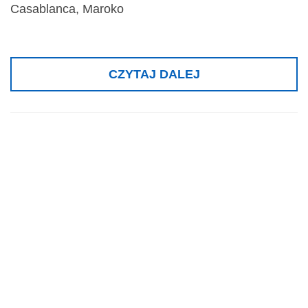
Casablanca, Maroko
CZYTAJ DALEJ
Nagroda Ministra
Nauki i
Szkolnictwa
Wyższego,