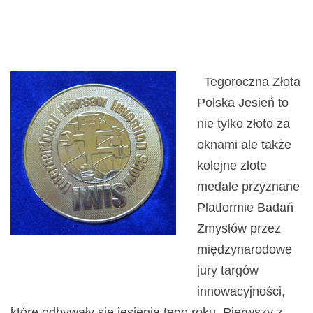
Norymberdze.
Tegoroczna Złota
Polska Jesień to
nie tylko złoto za
oknami ale także
kolejne złote
medale przyznane
Platformie Badań
Zmysłów przez
międzynarodowe
jury targów
innowacyjności,
które odbywały się jesienią tego roku. Pierwszy z