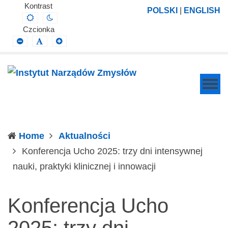
Instytut
Projektowanie,
Kontrast
POLSKI
|
ENGLISH
Default
Night
Narządów
prowadzenie
contrast
contrast
Czcionka
Zmysłów
i
Smaller
Default
Larger
Font
Font
Font
wdrażanie
prac
badawczo-
naukowych
z
zakresu
Home
Aktualności
profilaktyki,
Konferencja Ucho 2025: trzy dni intensywnej
diagnozy,
(current)
nauki, praktyki klinicznej i innowacji
leczenia
i
Konferencja Ucho
rehabilitacji
schorzeń
2025: trzy dni