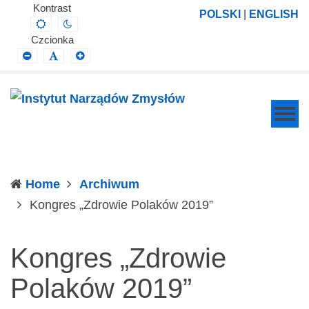
Instytut
Projektowanie,
Kontrast
POLSKI
|
ENGLISH
Default
Night
Narządów
prowadzenie
contrast
contrast
Czcionka
Zmysłów
i
Smaller
Default
Larger
Font
Font
Font
wdrażanie
prac
badawczo-
naukowych
z
zakresu
Home
Archiwum
profilaktyki,
(current)
Kongres „Zdrowie Polaków 2019”
diagnozy,
leczenia
Kongres „Zdrowie
i
rehabilitacji
Polaków 2019”
schorzeń