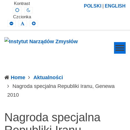
Instytut
Projektowanie,
Kontrast
POLSKI
|
ENGLISH
Default
Night
Narządów
prowadzenie
contrast
contrast
Czcionka
Zmysłów
i
Smaller
Default
Larger
Font
Font
Font
wdrażanie
prac
badawczo-
naukowych
z
zakresu
Home
Aktualności
profilaktyki,
Nagroda specjalna Republiki Iranu, Genewa
diagnozy,
(current)
2010
leczenia
i
Nagroda specjalna
rehabilitacji
schorzeń
Republiki Iranu,