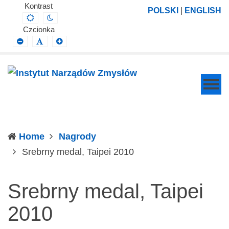
Instytut
Projektowanie,
Kontrast
POLSKI
|
ENGLISH
Default
Night
Narządów
prowadzenie
contrast
contrast
Czcionka
Zmysłów
i
Smaller
Default
Larger
Font
Font
Font
wdrażanie
prac
badawczo-
naukowych
z
zakresu
Home
Nagrody
profilaktyki,
(current)
Srebrny medal, Taipei 2010
diagnozy,
leczenia
Srebrny medal, Taipei
i
rehabilitacji
2010
schorzeń