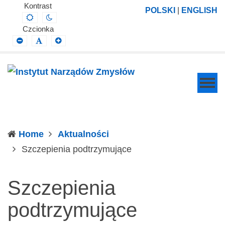
Instytut
Projektowanie,
Kontrast
POLSKI
|
ENGLISH
Default
Night
Narządów
prowadzenie
contrast
contrast
Czcionka
Zmysłów
i
Smaller
Default
Larger
Font
Font
Font
wdrażanie
prac
badawczo-
naukowych
z
zakresu
Home
Aktualności
profilaktyki,
(current)
Szczepienia podtrzymujące
diagnozy,
leczenia
Szczepienia
i
rehabilitacji
podtrzymujące
schorzeń