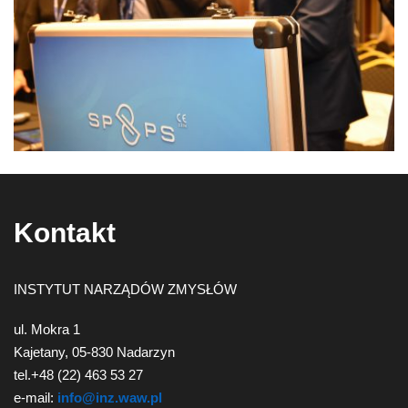
narządów
zmysłów
Kontakt
INSTYTUT NARZĄDÓW ZMYSŁÓW
ul. Mokra 1
Kajetany, 05-830 Nadarzyn
tel.+48 (22) 463 53 27
e-mail:
info@inz.waw.pl