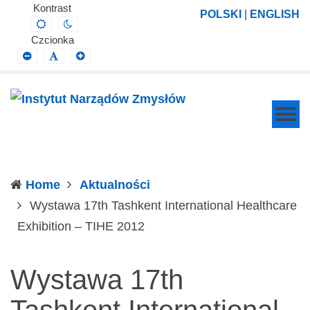
Instytut
Projektowanie,
Kontrast
POLSKI
|
ENGLISH
Default
Night
Narządów
prowadzenie
contrast
contrast
Czcionka
Zmysłów
i
Smaller
Default
Larger
Font
Font
Font
wdrażanie
prac
badawczo-
naukowych
z
zakresu
Home
Aktualności
profilaktyki,
Wystawa 17th Tashkent International Healthcare
diagnozy,
(current)
Exhibition – TIHE 2012
leczenia
i
Wystawa 17th
rehabilitacji
schorzeń
Tashkent International