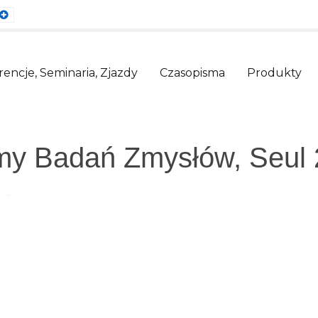
ault
Larger
nt
Font
encje, Seminaria, Zjazdy
Czasopisma
Produkty
rmy Badań Zmysłów, Seul 