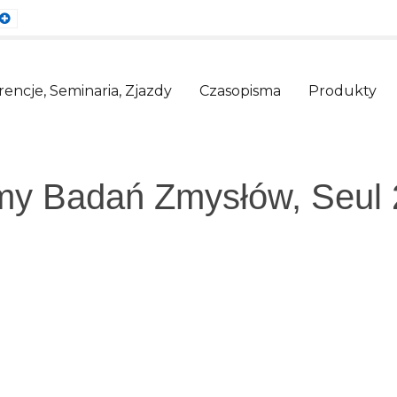
ault
Larger
nt
Font
encje, Seminaria, Zjazdy
Czasopisma
Produkty
rmy Badań Zmysłów, Seul 