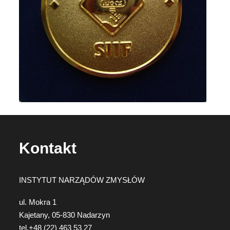
diagnozy,
leczenia
i
rehabilitacji
schorzeń
narządów
zmysłów
Kontakt
INSTYTUT NARZĄDÓW ZMYSŁÓW
ul. Mokra 1
Kajetany, 05-830 Nadarzyn
tel.+48 (22) 463 53 27