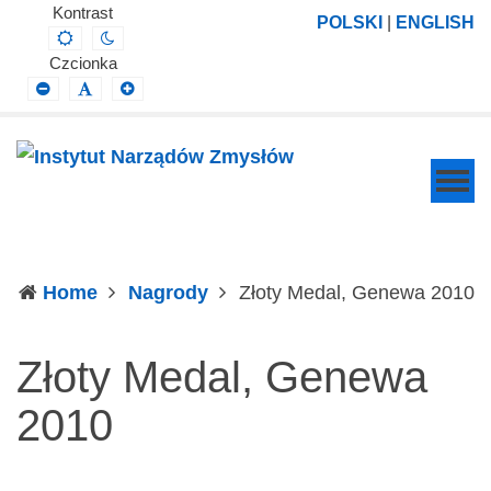
Instytut
Projektowanie,
Kontrast
POLSKI
|
ENGLISH
Default
Night
Narządów
prowadzenie
contrast
contrast
Czcionka
Zmysłów
i
Smaller
Default
Larger
Font
Font
Font
wdrażanie
prac
badawczo-
naukowych
z
zakresu
(c
Home
Nagrody
Złoty Medal, Genewa 2010
profilaktyki,
diagnozy,
Złoty Medal, Genewa
leczenia
i
2010
rehabilitacji
schorzeń