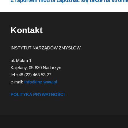
Z raportem można zapoznać się także na stronie
Kontakt
INSTYTUT NARZĄDÓW ZMYSŁÓW
ul. Mokra 1
Kajetany, 05-830 Nadarzyn
tel.+48 (22) 463 53 27
e-mail:
info@inz.waw.pl
POLITYKA PRYWATNOŚCI