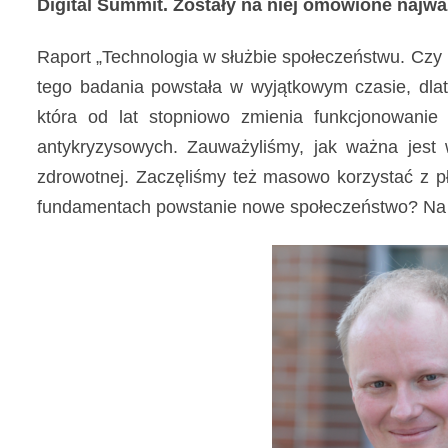
Digital Summit. Zostały na niej omówione najwa
diagnozy,
leczenia
Raport „Technologia w służbie społeczeństwu. Czy
i
tego badania powstała w wyjątkowym czasie, dla
rehabilitacji
która od lat stopniowo zmienia funkcjonowanie
schorzeń
antykryzysowych. Zauważyliśmy, jak ważna jest wy
narządów
zdrowotnej. Zaczęliśmy też masowo korzystać z p
zmysłów
fundamentach powstanie nowe społeczeństwo? Na t