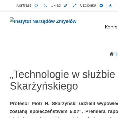
Kontrast
Układ
Czcionka
Default
Night
Fixed
Wide
Smaller
Def
contrast
contrast
layout
layout
Font
Fo
Konfer
Instytut
Projektowanie,
Narządów
prowadzenie
Zmysłów
i
wdrażanie
„Technologie w służbie
prac
Skarżyńskiego
badawczo-
naukowych
z
Profesor Piotr H. Skarżyński udzielił wypowi
zakresu
zostaną społeczeństwem 5.0?”. Premiera rapo
profilaktyki,