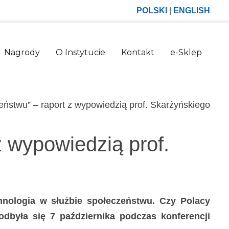
POLSKI
|
ENGLISH
Nagrody
O Instytucie
Kontakt
e-Sklep
(curr
eństwu” – raport z wypowiedzią prof. Skarżyńskiego
z wypowiedzią prof.
chnologia w służbie społeczeństwu. Czy Polacy
dbyła się 7 października podczas konferencji