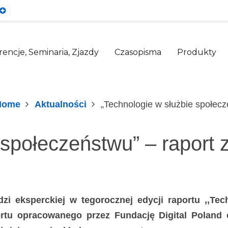
ault
Larger
nt
Font
encje, Seminaria, Zjazdy
Czasopisma
Produkty
Home
Aktualności
„Technologie w służbie społecz
 społeczeństwu” – raport 
edzi eksperckiej w tegorocznej edycji raportu ,,Te
rtu opracowanego przez Fundację Digital Poland o