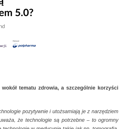
ę wokół tematu zdrowia, a szczególnie korzyści
hnologie pozytywnie i utożsamiają je z narzędziem
w uważa, że technologie są potrzebne – to ogromny
technologie w medycynie takie jak np. tomografia,