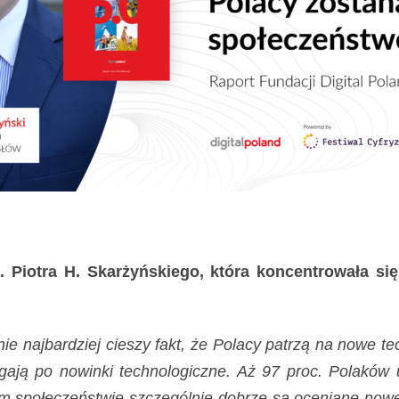
. Piotra H. Skarżyńskiego, która koncentrowała si
 najbardziej cieszy fakt, że Polacy patrzą na nowe tec
ięgają po nowinki technologiczne. Aż 97 proc. Polakó
m społeczeństwie szczególnie dobrze są oceniane nowe 