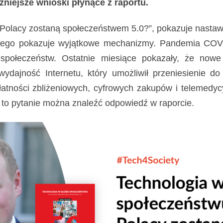
żniejsze wnioski płynące z raportu.
 Polacy zostaną społeczeństwem 5.0?”, pokazuje nastaw
tego pokazuje wyjątkowe mechanizmy. Pandemia COVID-
 społeczeństw. Ostatnie miesiące pokazały, że nowe
dajność Internetu, który umożliwił przeniesienie do w
łatności zbliżeniowych, cyfrowych zakupów i telemed
o pytanie można znaleźć odpowiedź w raporcie.