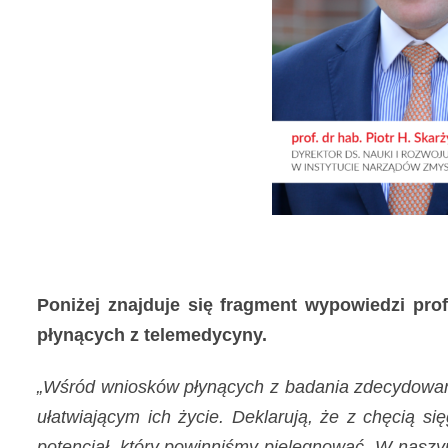
Poniżej znajduje się fragment wypowiedzi prof
płynących z telemedycyny.
„Wśród wniosków płynących z badania zdecydowanie
ułatwiającym ich życie. Deklarują, że z chęcią s
potencjał, który powinniśmy pielęgnować. W naszy